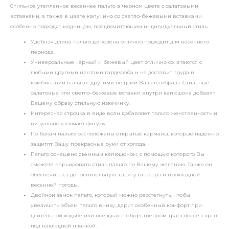
Стильное утепленное весеннее пальто в черном цвете с салатовыми
вставками, а также в цвете капучино со светло-бежевыми вставками
особенно подходят модницам, предпочитающим индивидуальный стиль.
Удобная длина пальто до колена отлично подходит для весеннего
периода.
Универсальные черный и бежевый цвет отлично сочетаются с
любыми другими цветами гардероба и не доставит труда в
комбинации пальто с другими вещами Вашего образа. Стильные
салатовые или светло-бежевые вставки внутри капюшона добавят
Вашему образу стильную изюминку.
Интересная строчка в виде волн добавляет пальто женственность и
визуально утончает фигуру.
По бокам пальто расположены открытые карманы, которые надежно
защитят Вашу прекрасные руки от холода.
Пальто оснащено съемным капюшоном, с помощью которого Вы
сможете варьировать стиль пальто по Вашему желанию. Также он
обеспечивает дополнительную защиту от ветра и прохладной
весенней погоды.
Двойной замок пальто, который можно расстегнуть, чтобы
увеличить объем пальто внизу, дарит особенный комфорт при
длительной ходьбе или поездках в общественном транспорте, скрыт
под накладной планкой.