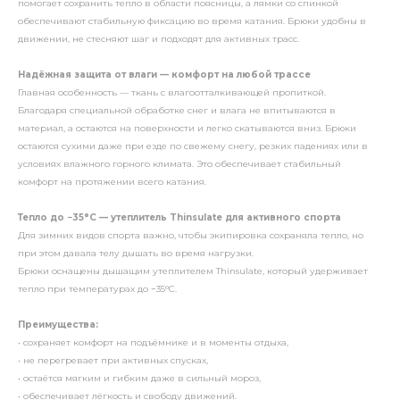
помогает сохранить тепло в области поясницы, а лямки со спинкой
обеспечивают стабильную фиксацию во время катания. Брюки удобны в
движении, не стесняют шаг и подходят для активных трасс.
Надёжная защита от влаги — комфорт на любой трассе
Главная особенность — ткань с влагоотталкивающей пропиткой.
Благодаря специальной обработке снег и влага не впитываются в
материал, а остаются на поверхности и легко скатываются вниз. Брюки
остаются сухими даже при езде по свежему снегу, резких падениях или в
условиях влажного горного климата. Это обеспечивает стабильный
комфорт на протяжении всего катания.
Тепло до −35°C — утеплитель Thinsulate для активного спорта
Для зимних видов спорта важно, чтобы экипировка сохраняла тепло, но
при этом давала телу дышать во время нагрузки.
Брюки оснащены дышащим утеплителем Thinsulate, который удерживает
тепло при температурах до −35°C.
Преимущества:
• сохраняет комфорт на подъёмнике и в моменты отдыха,
• не перегревает при активных спусках,
• остаётся мягким и гибким даже в сильный мороз,
• обеспечивает лёгкость и свободу движений.