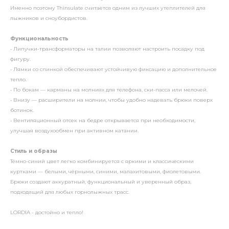
Именно поэтому Thinsulate считается одним из лучших утеплителей для
лыжников и сноубордистов.
Функциональность
• Липучки-трансформаторы на талии позволяют настроить посадку под
фигуру.
• Лямки со спинкой обеспечивают устойчивую фиксацию и дополнительное
тепло.
• По бокам — карманы на молниях для телефона, ски-пасса или мелочей.
• Внизу — расширители на молнии, чтобы удобно надевать брюки поверх
ботинок.
• Вентиляционный отсек на бедре открывается при необходимости,
улучшая воздухообмен при активном катании.
Стиль и образы
Тёмно-синий цвет легко комбинируется с яркими и классическими
куртками — белыми, чёрными, синими, малахитовыми, фиолетовыми.
Брюки создают аккуратный, функциональный и уверенный образ,
подходящий для любых горнолыжных трасс.
LORDIA - достойно и тепло!