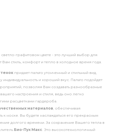
в светло-графитовом цвете - это лучший выбор для
т Вам стиль, комфорт и тепло в холодное время года.
ттенок
придает пальто утонченный и стильный вид,
 индивидуальность и хороший вкус. Пальто подойдет
мероприятий, позволяя Вам создавать разнообразные
 вашего настроения и стиля, ведь оно легко
угими расцветками гардероба.
ачественных материалов
, обеспечивая
ть к носке. Вы будете наслаждаться его прекрасным
ение долгого времени. За сохранение Вашего тепла в
плитель
Био-Пух Макс
. Это высокотехнологичный