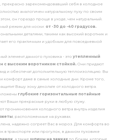
, прекрасно зарекомендовавший себя в холодное
полностью аналогичен натуральному пуху по своим
этом, он гораздо проще в уходе, чем натуральный.
ный режим для носки:
от -30 до -40 градусов.
ональными деталями, такими как высокий воротник и
лает его практичным и удобным для повседневной
ый элемент данного пуховика - это
утепленный
н с высоким воротником стойкой.
Они придают
 вид и обеспечат дополнительную теплоизоляцию. Вы
о и комфорт даже в самые холодные дни. Кроме того,
ащитит Вашу зону декольте от холодного ветра.
положены
глубокие горизонтальные потайные
еют Ваши прекрасные руки в любую стужу.
от проникновения холодного ветра внутрь изделия
нжеты
, расположенные на рукавах.
олена, надежно согреет Вас в мороз. Для комфорта во
к в транспорте или прогулок, в данном пуховике
замок
, а также
шлицы на замках
по бокам, которые