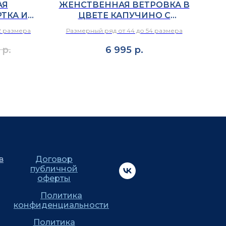
АЯ
ЖЕНСТВЕННАЯ ВЕТРОВКА В
ЛЕ
ТКА ИЗ
ЦВЕТЕ КАПУЧИНО С
В
ЛЕОПАРДОВЫМИ
ПР
2 размера
Размерный ряд от 44 до 54 размера
Ра
ВЕТЕ
ВСТАВКАМИ
р.
6 995
р.
в
Договор
публичной
оферты
Политика
конфиденциальности
Политика