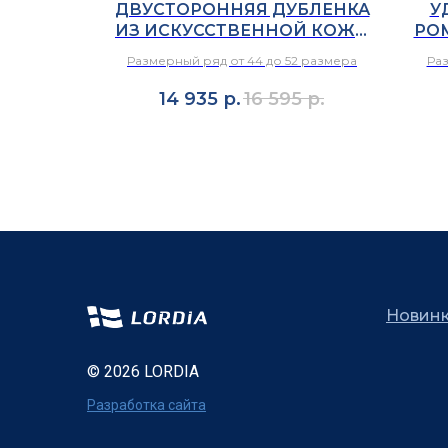
ВКА В
ДВУСТОРОННЯЯ ДУБЛЕНКА
У
ЛЕ В
ИЗ ИСКУССТВЕННОЙ КОЖИ
РО
ЕТЕ
В ЧЕРНОМ ЦВЕТЕ
В 
6 размера
Размерный ряд от 44 до 52 размера
Раз
14 935
р.
16 595
р.
Новин
© 2026 LORDIA
Разработка сайта