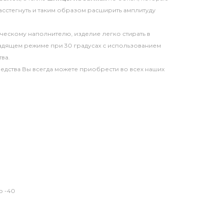
асстегнуть и таким образом расширить амплитуду
ическому наполнителю, изделие легко стирать в
адящем режиме при 30 градусах с использованием
ва.
дства Вы всегда можете приобрести во всех наших
о -40