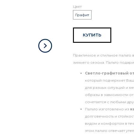
Цвет
Графит
КУПИТЬ
Практичное и стильное пальто 
зимнего сезона. Пальто подари
Светло-графитовый о
который подчеркнет Вашу
для разных ситуаций и 
образы в зависимости от
сочетается с любыми др
Пальто изготовлено из
к
долговечность и стойкос
видом и комфортом в теч
этом пальто отвечает уте