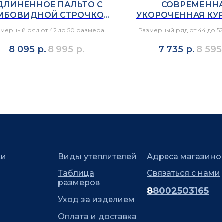
ДЛИНЕННОЕ ПАЛЬТО С
СОВРЕМЕНН
МБОВИДНОЙ СТРОЧКОЙ
УКОРОЧЕННАЯ КУР
КЛАССИЧЕСКОМ ЧЕРНОМ
ЭКО-ЗАМШИ 
мерный ряд от 42 до 50 размера
Размерный ряд от 44 до 5
ЦВЕТЕ И ЦВЕТЕ ХАКИ
КОРИЧНЕВОМ Ц
8 095
р.
8 995
р.
7 735
р.
8 595
ки
Виды утеплителей
Адреса магазино
Таблица
Связаться с нами
размеров
8
8002503165
Уход за изделием
Оплата и доставка