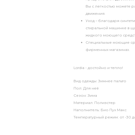
Вы с легкостью можете р
движения.
Уход – благодаря синтет
стиральной машинке в щ
жидкого моющего средст
Специальные моющие сре
фирменных магазинах.
Lordia - достойно и тепло!
Вид одежды: Зимнее пальто
Пол: Для неё
Сезон: Зима
Материал: Полиэстер
Наполнитель: Био Пух Макс
Температурный режим: от -30 д