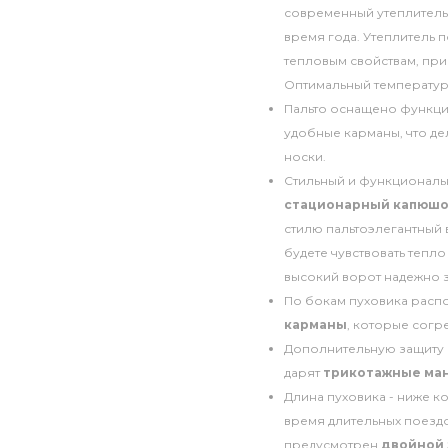
современный утеплитель
время года. Утеплитель 
тепловым свойствам, при 
Оптимальный температур
Пальто оснащено функци
удобные карманы, что де
носки.
Стильный и функциональн
стационарный капюшо
стилю пальтоэлегантный
будете чувствовать тепл
высокий ворот надежно з
По бокам пуховика рас
карманы
, которые согр
Дополнительную защиту 
дарят
трикотажные ма
Длина пуховика - ниже к
время длительных поездо
предусмотрен
двойной 