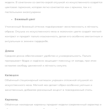
модели. В сочетании со светло-серой опушкой из искусственного создаётся
цветовая гармония, которая легко сочетается как с яркими, так и с
пастельными аксессуарами.
Бежевый цвет
Утонченный бежевый оттенок подчёркивает женственность и лёгкость
образа. Опушка из искусственного меха в молочном цвете создаёт мягкий
контраст и придаёт пальто изысканность, делая его особенно элегантным и
актуальным в зимнем гардеробе.
Длина
Средняя длина обеспечивает удобство и универсальность. Пальто
прикрывает бёдра и надёжно защищает поясницу от холода, при этом
оставляя свободу движений и лёгкость силуэта.
Капюшон
Объёмный стационарный капюшон украшен отложной опушкой из
искусственного меха. Мягкий мех делает образ особенно уютным и
женственным, добавляя роскошный акцент в повседневный стиль.
Карманы.
Объёмные накладные карманы придают модели современный характер и