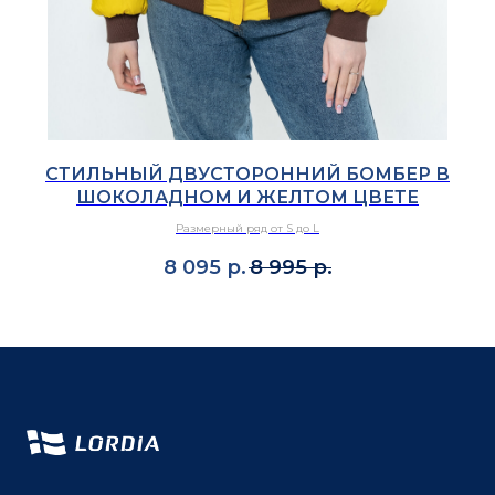
СТИЛЬНЫЙ ДВУСТОРОННИЙ БОМБЕР В
С
ШОКОЛАДНОМ И ЖЕЛТОМ ЦВЕТЕ
Размерный ряд от S до L
8 095
р.
8 995
р.