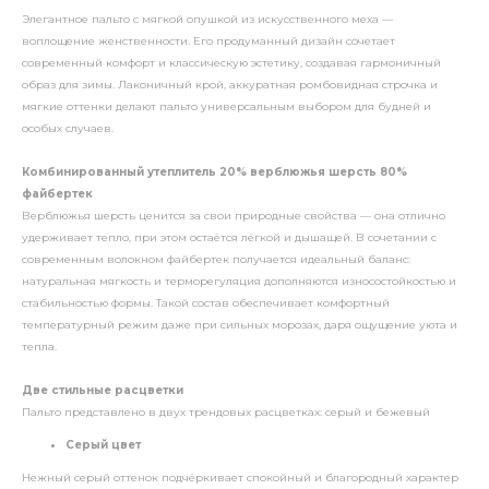
Элегантное пальто с мягкой опушкой из искусственного меха —
воплощение женственности. Его продуманный дизайн сочетает
современный комфорт и классическую эстетику, создавая гармоничный
образ для зимы. Лаконичный крой, аккуратная ромбовидная строчка и
мягкие оттенки делают пальто универсальным выбором для будней и
особых случаев.
Комбинированный утеплитель 20% верблюжья шерсть 80%
файбертек
Верблюжья шерсть ценится за свои природные свойства — она отлично
удерживает тепло, при этом остаётся лёгкой и дышащей. В сочетании с
современным волокном файбертек получается идеальный баланс:
натуральная мягкость и терморегуляция дополняются износостойкостью и
стабильностью формы. Такой состав обеспечивает комфортный
температурный режим даже при сильных морозах, даря ощущение уюта и
тепла.
Две стильные расцветки
Пальто представлено в двух трендовых расцветках: серый и бежевый
Серый цвет
Нежный серый оттенок подчёркивает спокойный и благородный характер