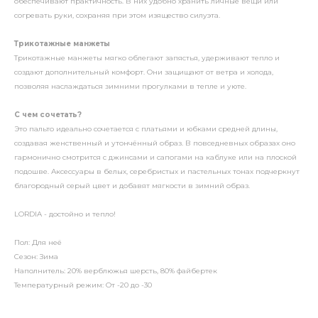
обеспечивают практичность. В них удобно хранить личные вещи или
согревать руки, сохраняя при этом изящество силуэта.
Трикотажные манжеты
Трикотажные манжеты мягко облегают запястья, удерживают тепло и
создают дополнительный комфорт. Они защищают от ветра и холода,
позволяя наслаждаться зимними прогулками в тепле и уюте.
С чем сочетать?
Это пальто идеально сочетается с платьями и юбками средней длины,
создавая женственный и утончённый образ. В повседневных образах оно
гармонично смотрится с джинсами и сапогами на каблуке или на плоской
подошве. Аксессуары в белых, серебристых и пастельных тонах подчеркнут
благородный серый цвет и добавят мягкости в зимний образ.
LORDIA - достойно и тепло!
Пол: Для неё
Сезон: Зима
Наполнитель: 20% верблюжья шерсть, 80% файбертек
Температурный режим: От -20 до -30